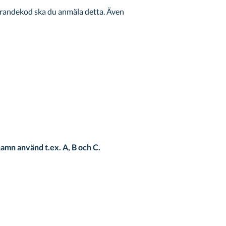
förandekod ska du anmäla detta. Även
 namn använd t.ex. A, B och C.