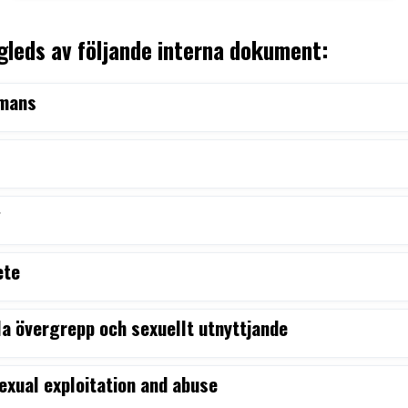
leds av följande interna dokument:
mmans
g
ete
la övergrepp och sexuellt utnyttjande
exual exploitation and abuse