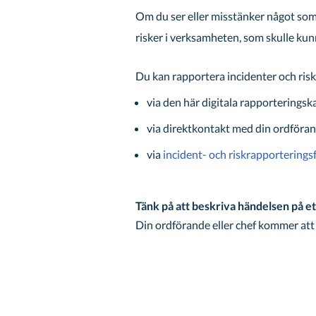
Om du ser eller misstänker något som 
risker i verksamheten, som skulle kunn
Du kan rapportera incidenter och riske
via den här digitala rapporteringsk
via direktkontakt med din ordförand
via
incident- och riskrapporterings
Tänk på att beskriva händelsen på ett
Din ordförande eller chef kommer att